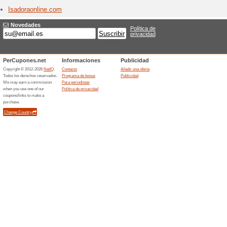
Tiendas con I
Iberia
3 ofert
Consulta 
más de 3
América y