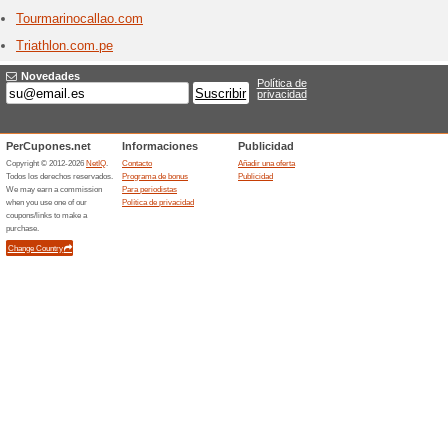
Tiendas con T
Tiend
4 ofert
Encuentra
USA a tus
solo luga