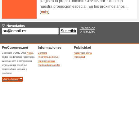
Filtrado:
Ordenar p
Internet y comunic
Webnode.com
¡Crea 
Recome
Con Webn
profesion
mil... (
má