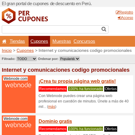
El gran portal de cupones d
Tiendas
Cupones
Inicio
>
Cupones
> Interne