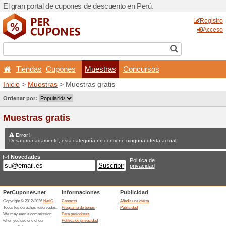
El gran portal de cupones d
Tiendas
Cupones
M
Inicio
>
Muestras
> Muestra