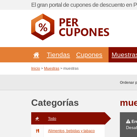
El gran portal de cupones de descuento en P
Tiendas
Cupones
Muestra
Inicio
>
Muestras
> muestras
Ordenar p
Categorías
mue
Todo
Err
Desaf
Alimentos, bebidas y tabaco