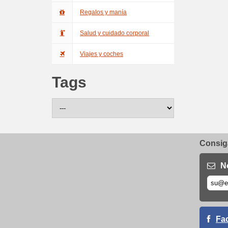
Regalos y manía
Salud y cuidado corporal
Viajes y coches
Tags
Consiga
N
Fa