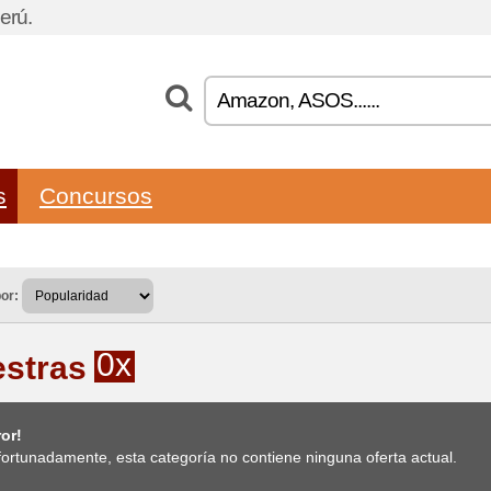
erú.
s
Concursos
or:
0x
stras
or!
ortunadamente, esta categoría no contiene ninguna oferta actual.