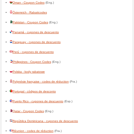
Deutschland - Rabattcodes
Djibouti - codes de réduction
(
Dominica - Coupon Codes
(En
Ecuador - cupones de descu
El Salvador - cupones de de