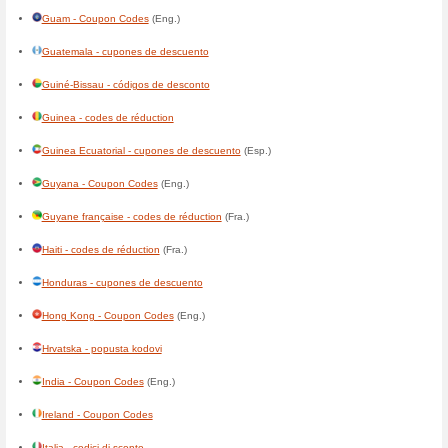
Botswana - Coupon Codes
(E
Brasil - códigos de desconto
Brunei - Coupon Codes
(Eng.
България - кодове за отстъп
Burkina Faso - codes de rédu
Burundi - codes de réduction