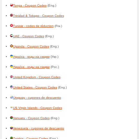
Grenada - Coupon Codes
(En
Grønland - rabatkoder
(Dan.)
Guadeloupe - codes de réduc
Guam - Coupon Codes
(Eng.
Guatemala - cupones de des
Guiné-Bissau - códigos de d