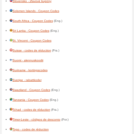
France - codes de réduction
Gabon - codes de réduction
Gambia - Coupon Codes
(Eng
Ghana - Coupon Codes
(Eng.
Gibraltar - Coupon Codes