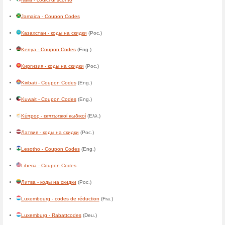
Cabo Verde - códigos de des
Cameroon - codes de réducti
Canada - Coupon Codes
(Eng
Canada - codes de réduction
Cayman Islands - Coupon Co