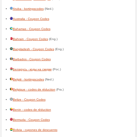
En otros países
Algérie - codes de réduction
(
American Samoa - Coupon C
Andorra - cupones de descu
Angola - códigos de descont