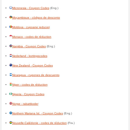
Costa Rica - cupones de des
Côte-dIvoire - codes de réduc
Cuba - cupones de descuent
Curaçao - kortingscodes
(Ned
Danmark - rabatkoder