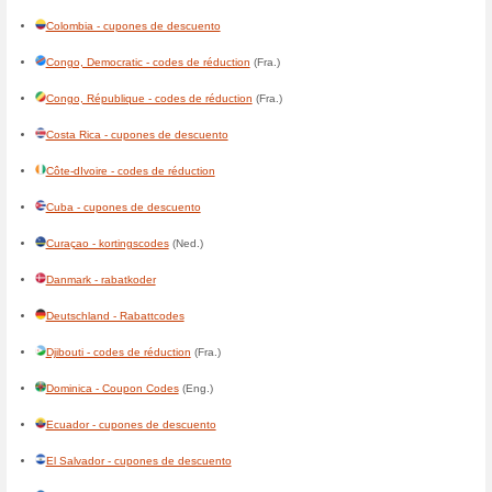
Bahamas - Coupon Codes
Bahrain - Coupon Codes
(Eng
Bangladesh - Coupon Codes
Barbados - Coupon Codes
Беларусь - коды на скидки
(Р
België - kortingscodes
(Ned.)