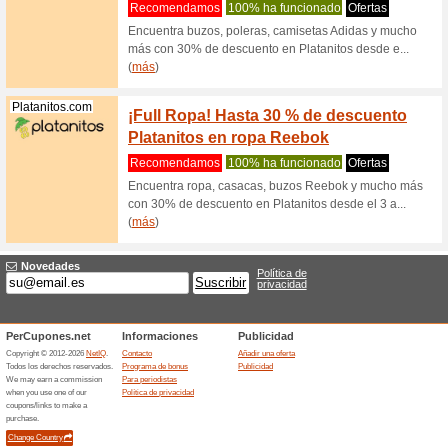
Skechers.com
Las Me
Recome
Haz click
Skechers 
Skechers.com
Descub