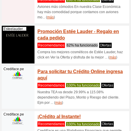
Iberia.com
La App
Recome
Sabemos q
App Iberi
Webnode.com
¡Crea 
Recome