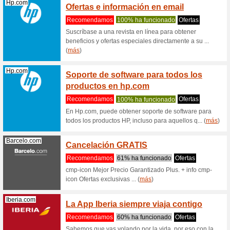
disfrutes
Samsung.com
Manual
gratis
Recome
Manuale
Samsung.com
Comun