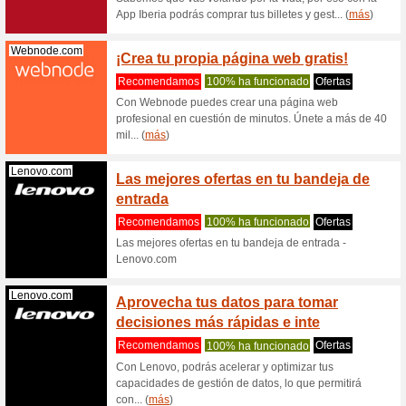
Recome
Comunid
reseñas y
(
más
)
Iberia.com
Suscri
Recome
Suscripci