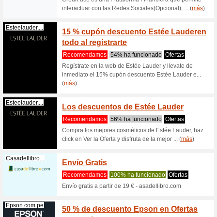
Con Webn
profesion
mil... (
má
Lenovo.com
Las me
entrad
Recome
Las mejor