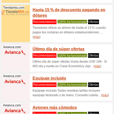
Recome
En Hp.co
todos los
Barcelo.com
Cance
Recome
cmp-icon 
icon Ofert