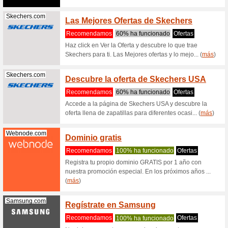
electróni
(
más
)
Iberia.com
Iberia 
Recome
Iberia en
gestiona t