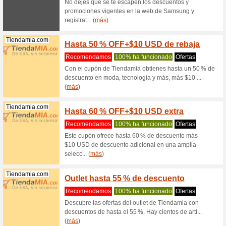
Hp.com
Oferta
Recome
Suscríbas
beneficio
(
más
)
Hp.com
Soport
produ