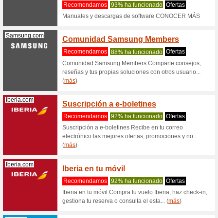
Filtrado:
Ordenar p
Las mejores ofertas
Latamairline...
¡LATAM
increí
Recome
¡LATAM Tr