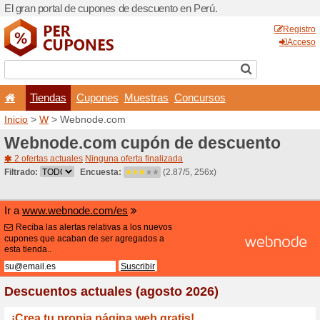
El gran portal de cupones d
Tiendas
Cupones
Inicio
>
W
> Webnode.com