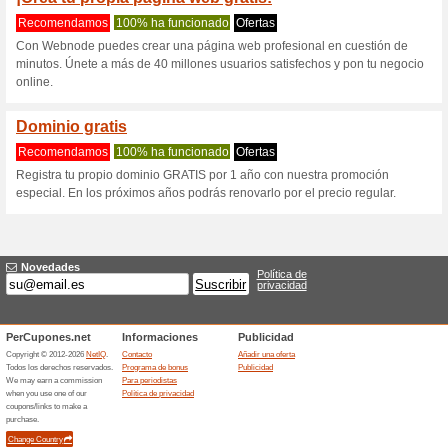
Webnode.com c
2 ofertas actuales
Ninguna of
Filtrado:
Encuesta:
Ir a
www.webnode.com/es
Reciba las alertas relativas 
cupones que acaban de ser ag
esta tienda..