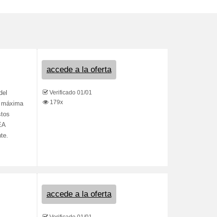
accede a la oferta
Verificado 01/01
del
179x
A máxima
stos
EA
te.
accede a la oferta