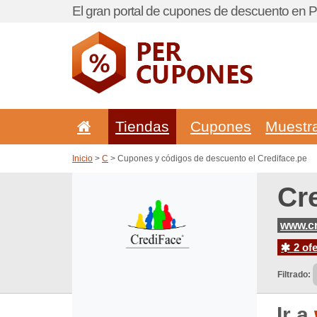
El gran portal de cupones de descuento en P
Tiendas
Cupones
Muestr
Inicio
>
C
> Cupones y códigos de descuento el Crediface.pe
Cr
www.cr
2 ofe
Filtrado:
Ir a