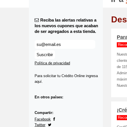
Des
Reciba las alertas relativas a
los nuevos cupones que acaban
de ser agregados a esta tienda.
Para
Reco
Suscribir
Nuest
clien
Política de privacidad
de 11
Admin
Para solicitar tu Crédito Online ingresa
máxim
aquí.
Nuest
En otros países:
¡Cré
Compartir:
Reco
Facebook
Twitter