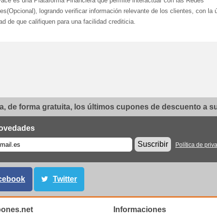
Face es una Plataforma Financiera que permite interactuar con las Redes
es(Opcional), logrando verificar información relevante de los clientes, con la 
dad de que califiquen para una facilidad crediticia.
, de forma gratuita, los últimos cupones de descuento a su 
ovedades
Suscribir
Política de priv
cebook
Twitter
ones.net
Informaciones