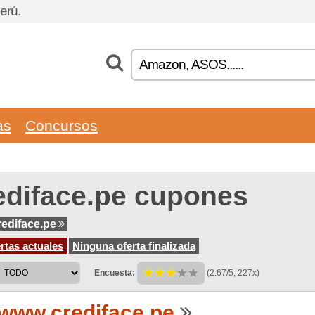
erú.
as
Concursos
ediface.pe cupones
ediface.pe
rtas actuales
Ninguna oferta finalizada
Encuesta:
(2.67/5, 227x)
www.crediface.pe