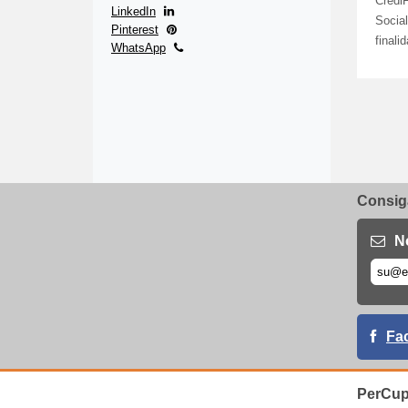
Credi
LinkedIn
Social
Pinterest
finali
WhatsApp
Consiga
N
Fa
PerCup