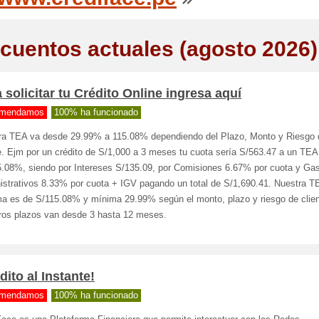
cuentos actuales (agosto 2026)
 solicitar tu Crédito Online ingresa aquí
mendamos
100% ha funcionado
ra TEA va desde 29.99% a 115.08% dependiendo del Plazo, Monto y Riesgo 
te. Ejm por un crédito de S/1,000 a 3 meses tu cuota sería S/563.47 a un TE
5.08%, siendo por Intereses S/135.09, por Comisiones 6.67% por cuota y Ga
istrativos 8.33% por cuota + IGV pagando un total de S/1,690.41. Nuestra T
a es de S/115.08% y mínima 29.99% según el monto, plazo y riesgo de clien
ros plazos van desde 3 hasta 12 meses.
dito al Instante!
mendamos
100% ha funcionado