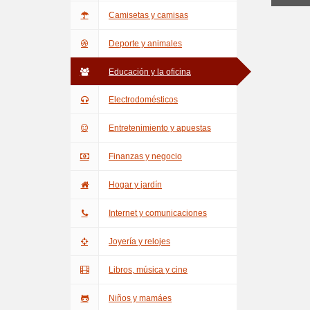
Camisetas y camisas
Deporte y animales
Educación y la oficina
Electrodomésticos
Entretenimiento y apuestas
Finanzas y negocio
Hogar y jardín
Internet y comunicaciones
Joyería y relojes
Libros, música y cine
Niños y mamáes