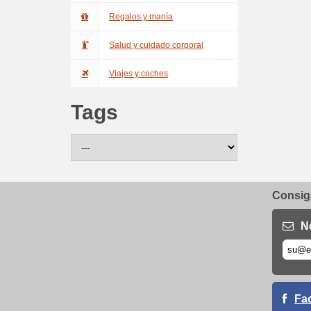
Regalos y manía
Salud y cuidado corporal
Viajes y coches
Tags
Consiga
N
Fa