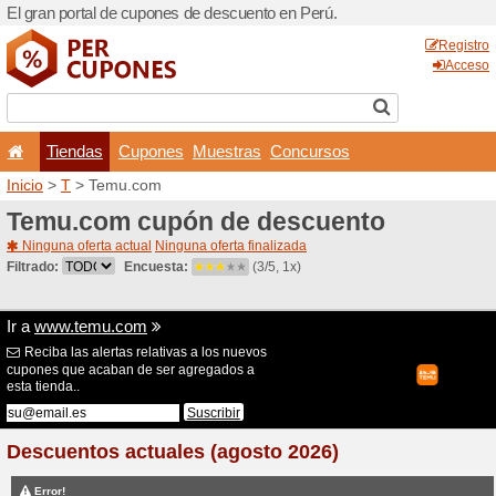
El gran portal de cupones d
Tiendas
Cupones
Inicio
>
T
> Temu.com