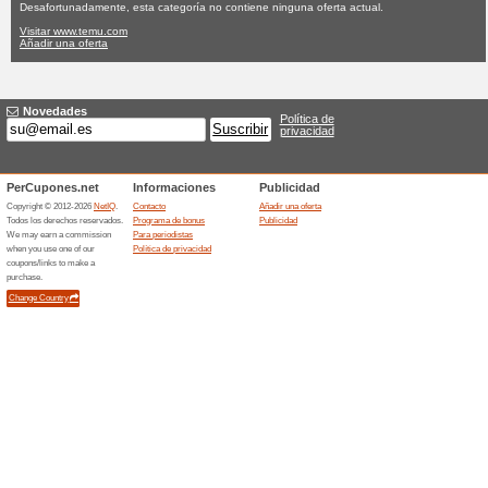
Temu.com cupó
Ninguna oferta actual
Ninguna
Filtrado:
Encuesta:
Ir a
www.temu.com
Reciba las alertas relativas 
cupones que acaban de ser ag
esta tienda..