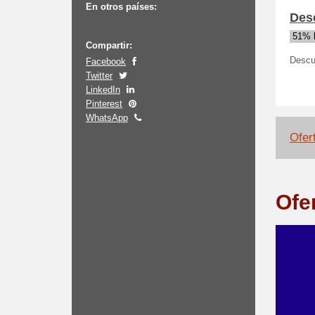
En otros países:
Des
51% 
Compartir:
Descu
Facebook
Twitter
LinkedIn
Pinterest
WhatsApp
Ofert
Ofe