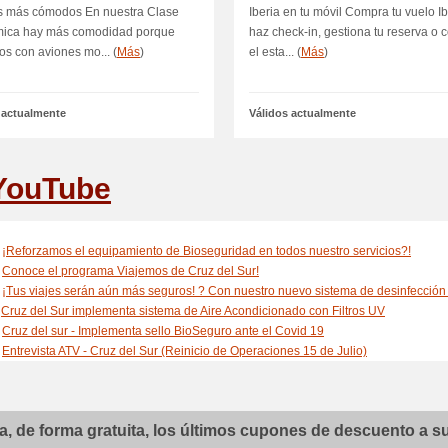
s más cómodos En nuestra Clase
Iberia en tu móvil Compra tu vuelo Ib
ica hay más comodidad porque
haz check-in, gestiona tu reserva o 
s con aviones mo... (
Más
)
el esta... (
Más
)
 actualmente
Válidos actualmente
YouTube
¡Reforzamos el equipamiento de Bioseguridad en todos nuestro servicios?!
Conoce el programa Viajemos de Cruz del Sur!
¡Tus viajes serán aún más seguros! ? Con nuestro nuevo sistema de desinfecció
Cruz del Sur implementa sistema de Aire Acondicionado con Filtros UV
Cruz del sur - Implementa sello BioSeguro ante el Covid 19
Entrevista ATV - Cruz del Sur (Reinicio de Operaciones 15 de Julio)
Gerente de Cruz del Sur da declaraciones sobre accidente en Yauca.
Cruz del Sur - Transporte de Personal
COMPROMETIDOS CON LA CALIDAD CRUZ DEL SUR
, de forma gratuita, los últimos cupones de descuento a su 
Cruz del Sur y BYD impulsarán diversos proyectos para incorporar la electro-movil