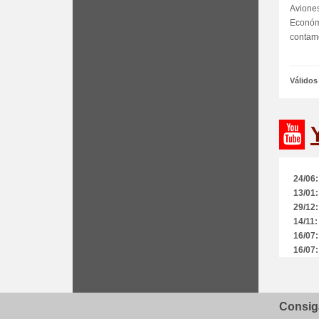
Avione
Económ
contamo
Válidos
24/06:
13/01:
29/12:
14/11:
16/07:
16/07:
09/01:
06/09:
13/06:
Consiga
08/06: