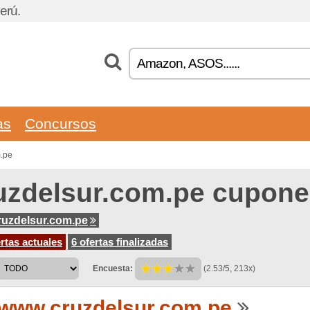
erú.
as
Concursos
m.pe
uzdelsur.com.pe cupone
uzdelsur.com.pe
rtas actuales
6 ofertas finalizadas
Encuesta:
(2.53/5, 213x)
www.cruzdelsur.com.pe