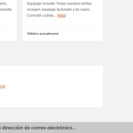
eria,
Equipaje incluido Todas nuestras tarifas
consulta
incluyen equipaje facturado y de mano.
Consulta cuánta... (
Más
)
Válidos actualmente
n UV
dirección de correo electrónico...
idad en el Perú.