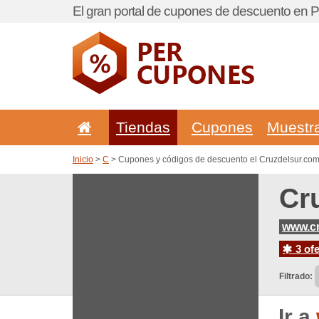
El gran portal de cupones de descuento en P
Tiendas
Cupones
Muestr
Inicio
>
C
> Cupones y códigos de descuento el Cruzdelsur.co
Cr
www.cr
3 ofe
Filtrado:
Ir a