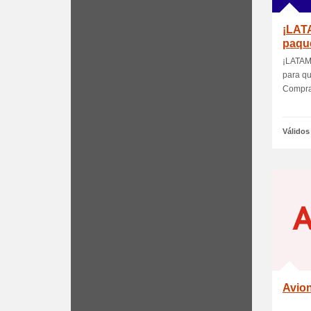
¡LATA
paque
¡LATAM 
para qu
Compra 
Válidos
Avio