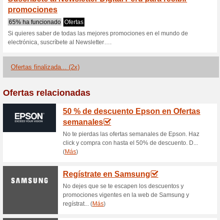
Digital-Peru.c
1 oferta actual
2 ofertas final
Filtrado:
Encuesta:
Ir a
www.digital-peru.com
Reciba las alertas relativas 
cupones que acaban de ser ag
esta tienda..