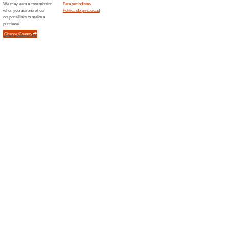
premio
Ordenar por:
Camisetas y camisa
premio
Error!
Desafortunadamente, esta categorí
Novedades