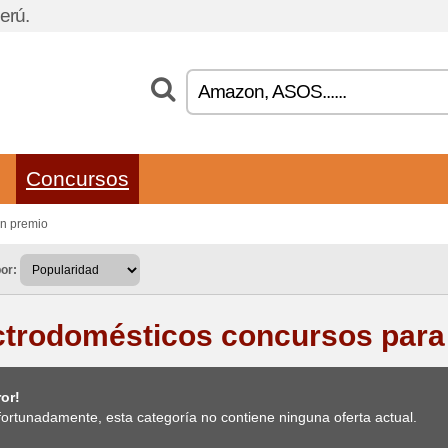
erú.
Concursos
un premio
or:
ctrodomésticos concursos para
or!
ortunadamente, esta categoría no contiene ninguna oferta actual.