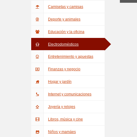
Camisetas y camisas
Deporte y animales
Educación y la oficina
Electrodomésticos
Entretenimiento y apuestas
Finanzas y negocio
Hogar y jardín
Internet y comunicaciones
Joyería y relojes
Libros, música y cine
Niños y mamáes