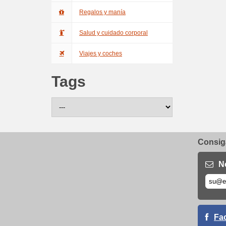
Regalos y manía
Salud y cuidado corporal
Viajes y coches
Tags
Consiga
N
Fa