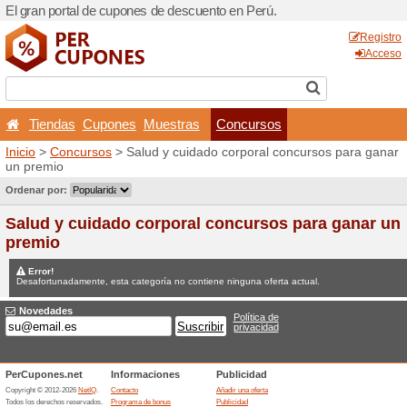
El gran portal de cupones d
Tiendas
Cupones
Mu
Inicio
>
Concursos
> Salud 