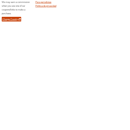
un premio
Ordenar por:
Salud y cuidado cor
premio
Error!
Desafortunadamente, esta categorí
Novedades