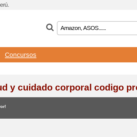
erú.
Concursos
ud y cuidado corporal codigo p
or!