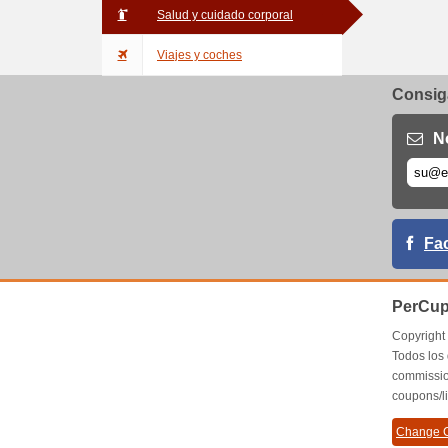
Salud y cuidado corporal
Viajes y coches
Consiga
N
Fa
PerCup
Copyrigh
Todos los
commissio
coupons/l
Change C