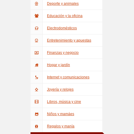
Deporte y animales
Educación y la oficina
Electrodomésticos
Entretenimiento y apuestas
Finanzas y negocio
Hogar y jardín
Internet y comunicaciones
Joyería y relojes
Libros, música y cine
Niños y mamáes
Regalos y manía