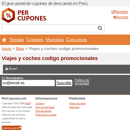
El gran portal de cupones d
Tiendas
Cupones
Mu
Inicio
>
Mag
> Viajes y coc